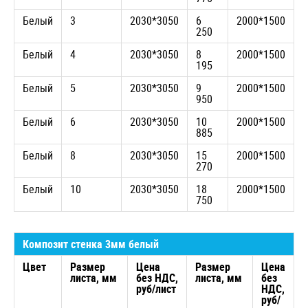
Белый
3
2030*3050
6
2000*1500
3
250
4
Белый
4
2030*3050
8
2000*1500
4
195
5
Белый
5
2030*3050
9
2000*1500
5
950
4
Белый
6
2030*3050
10
2000*1500
5
885
9
Белый
8
2030*3050
15
2000*1500
8
270
4
Белый
10
2030*3050
18
2000*1500
1
750
3
Композит стенка 3мм белый
Цвет
Размер
Цена
Размер
Цена
листа, мм
без НДС,
листа, мм
без
руб/лист
НДС,
руб/