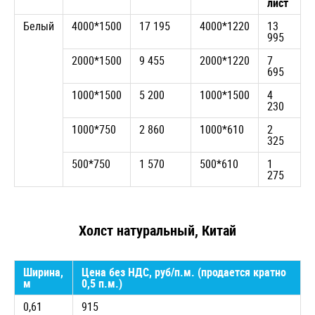
лист
Белый
4000*1500
17 195
4000*1220
13
995
2000*1500
9 455
2000*1220
7
695
1000*1500
5 200
1000*1500
4
230
1000*750
2 860
1000*610
2
325
500*750
1 570
500*610
1
275
Холст натуральный, Китай
Ширина,
Цена без НДС, руб/п.м. (продается кратно
м
0,5 п.м.)
0,61
915