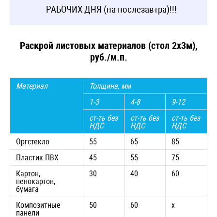
РАБОЧИХ ДНЯ (на послезавтра)!!!
Раскрой листовых материалов (стол 2х3м),
руб./м.п.
Материал
Толщина, мм
1-3
4-8
9-12
ст-ть без
ст-ть без
ст-ть без
НДС
НДС
НДС
Оргстекло
55
65
85
Пластик ПВХ
45
55
75
Картон,
30
40
60
пенокартон,
бумага
Композитные
50
60
х
панели