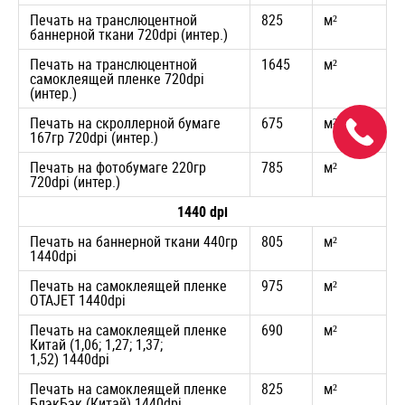
Печать на транслюцентной
825
м²
баннерной ткани 720dpi (интер.)
Печать на транслюцентной
1645
м²
самоклеящей пленке 720dpi
(интер.)
Печать на скроллерной бумаге
675
м²
167гр 720dpi (интер.)
Печать на фотобумаге 220гр
785
м²
720dpi (интер.)
1440 dpi
Печать на баннерной ткани 440гр
805
м²
1440dpi
Печать на самоклеящей пленке
975
м²
OTAJET 1440dpi
Печать на самоклеящей пленке
690
м²
Китай (1,06; 1,27; 1,37;
1,52) 1440dpi
Печать на самоклеящей пленке
825
м²
БлэкБэк (Китай) 1440dpi