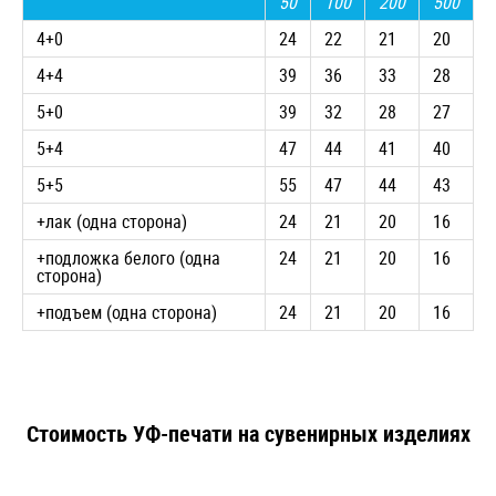
50
100
200
500
4+0
24
22
21
20
4+4
39
36
33
28
5+0
39
32
28
27
5+4
47
44
41
40
5+5
55
47
44
43
+лак (одна сторона)
24
21
20
16
+подложка белого (одна
24
21
20
16
сторона)
+подъем (одна сторона)
24
21
20
16
Стоимость УФ-печати на сувенирных изделиях