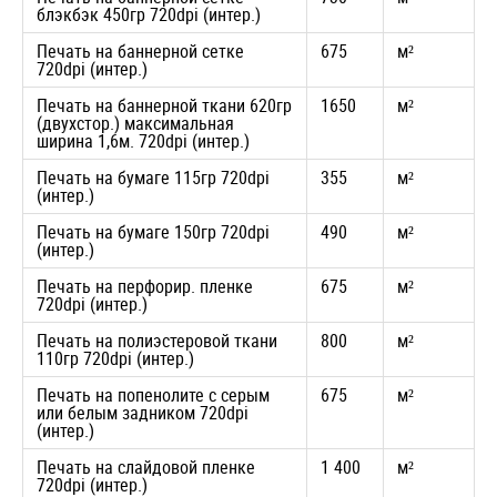
блэкбэк 450гр 720dpi (интер.)
Печать на баннерной сетке
675
м²
720dpi (интер.)
Печать на баннерной ткани 620гр
1650
м²
(двухстор.) максимальная
ширина 1,6м. 720dpi (интер.)
Печать на бумаге 115гр 720dpi
355
м²
(интер.)
Печать на бумаге 150гр 720dpi
490
м²
(интер.)
Печать на перфорир. пленке
675
м²
720dpi (интер.)
Печать на полиэстеровой ткани
800
м²
110гр 720dpi (интер.)
Печать на попенолите с серым
675
м²
или белым задником 720dpi
(интер.)
Печать на слайдовой пленке
1 400
м²
720dpi (интер.)