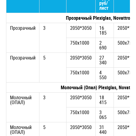
руб/
лист
Прозрачный Plexiglas, Novattro, 
Прозрачный
3
2050*3050
16
2050*15
185
750х1000
2
500х750
690
Прозрачный
5
2050*3050
27
2050*15
340
750х1000
4
500х750
550
Молочный (Опал) Plexiglas, Novattr
Молочный
3
2050*3050
18
2050*15
(ОПАЛ)
415
750х1000
3
500х750
065
Молочный
5
2050*3050
31
2050*15
(ОПАЛ)
440