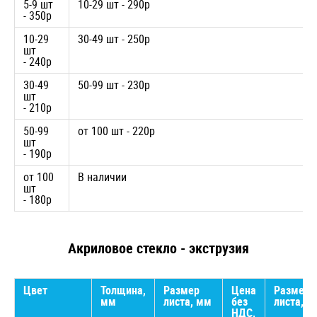
5-9 шт
10-29 шт - 290р
- 350р
10-29
30-49 шт - 250р
шт
- 240р
30-49
50-99 шт - 230р
шт
- 210р
50-99
от 100 шт - 220р
шт
- 190р
от 100
В наличии
шт
- 180р
Акриловое стекло - экструзия
Цвет
Толщина,
Размер
Цена
Размер
мм
листа, мм
без
листа, м
НДС,