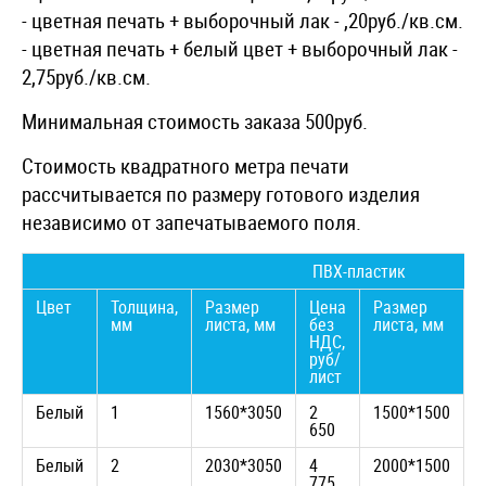
- цветная печать + выборочный лак - ,20руб./кв.см.
- цветная печать + белый цвет + выборочный лак -
2,75руб./кв.см.
Минимальная стоимость заказа 500руб.
Стоимость квадратного метра печати
рассчитывается по размеру готового изделия
независимо от запечатываемого поля.
ПВХ-пластик
Цвет
Толщина,
Размер
Цена
Размер
мм
листа, мм
без
листа, мм
б
НДС,
руб/
р
лист
л
Белый
1
1560*3050
2
1500*1500
1
650
4
Белый
2
2030*3050
4
2000*1500
2
775
6