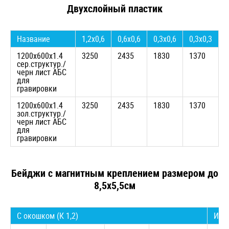
Двухслойный пластик
Название
1,2х0,6
0,6х0,6
0,3х0,6
0,3х0,3
1200х600х1.4
3250
2435
1830
1370
сер.структур./
черн лист АБС
для
гравировки
1200х600х1.4
3250
2435
1830
1370
зол.структур./
черн лист АБС
для
гравировки
Бейджи с магнитным креплением размером до
8,5х5,5см
С окошком (К 1,2)
Име