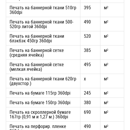
Печать на баннерной ткани 510гр
395
м²
360dpi
Печать на баннерной ткани 500-
490
м²
520гр литой 360dpi
Печать на баннерной ткани
520
м²
блэкбэк 450гр 360dpi
Печать на баннерной сетке
385
м²
(средняя ячейка)
Печать на баннерной сетке
495
м²
(мелкая ячейка)
Печать на баннерной ткани 620гр
x
м²
(двухстор.)
Печать на бумаге 115гр 360dpi
245
м²
Печать на бумаге 150гр 360dpi
380
м²
Печать на скроллерной бумаге
690
м²
167гр (0,91 м и 1,27 м.) 360dpi
Печать на перфорир. пленке
490
м²