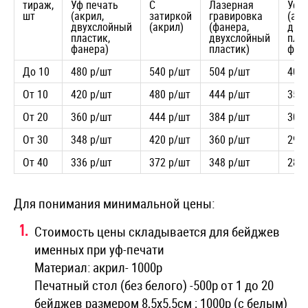
тираж,
Уф печать
С
Лазерная
Уф 
шт
(акрил,
затиркой
гравировка
(акр
двухслойный
(акрил)
(фанера,
дву
пластик,
двухслойный
плас
фанера)
пластик)
фан
До 10
480 р/шт
540 р/шт
504 р/шт
400 
От 10
420 р/шт
480 р/шт
444 р/шт
350 
От 20
360 р/шт
444 р/шт
384 р/шт
300 
От 30
348 р/шт
420 р/шт
360 р/шт
290 
От 40
336 р/шт
372 р/шт
348 р/шт
280 
Для понимания минимальной цены:
Стоимость цены складывается для бейджев
именных при уф-печати
Материал: акрил- 1000р
Печатный стол (без белого) -500р от 1 до 20
бейджев размером 8,5х5,5см ; 1000р (с белым)