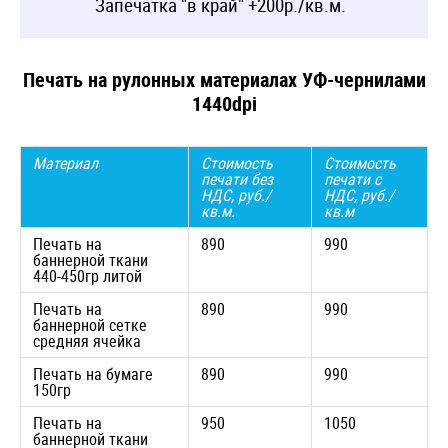
Запечатка "в край" +200р./кв.м.
Печать на рулонных материалах УФ-чернилами
1440dpi
Материал
Стоимость
Стоимость
печати без
печати с
НДС, руб./
НДС, руб./
кв.м.
кв.м
Печать на
890
990
баннерной ткани
440-450гр литой
Печать на
890
990
баннерной сетке
средняя ячейка
Печать на бумаге
890
990
150гр
Печать на
950
1050
баннерной ткани