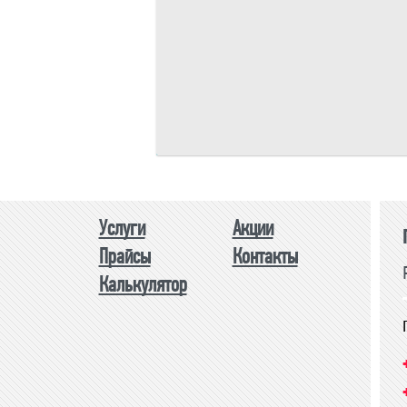
Площадь одного изделия:
м.
Общая площадь:
м.
Периметр изделия:
м.
Общий периметр:
м.
Стоимость:
р.
Услуги
Акции
Прайсы
Контакты
Калькулятор