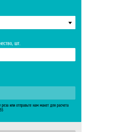
чество, шт.
у реза или отправьте нам макет для расчета
-55