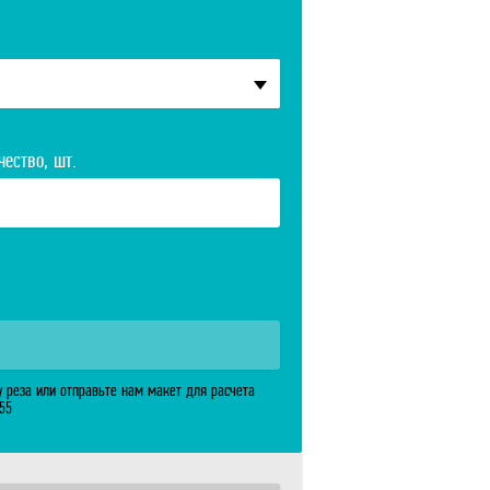
чество, шт.
у реза или отправьте нам макет для расчета
-55