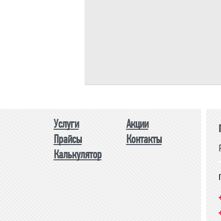
Площадь одного изделия:
м.
Общая площадь:
м.
Периметр изделия:
м.
Общий периметр:
м.
Стоимость:
р.
Услуги
Акции
Прайсы
Контакты
Калькулятор