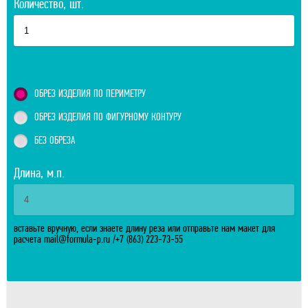
Количество, шт.
ОБРЕЗ ИЗДЕЛИЯ ПО ПЕРИМЕТРУ
ОБРЕЗ ИЗДЕЛИЯ ПО ФИГУРНОМУ КОНТУРУ
БЕЗ ОБРЕЗА
Длина, м.п.
вставьте вручную, если знаете длину реза или отправьте нам макет для
расчета
mail@formula-p.ru
/
+7 (863) 223-73-55
Отправить расчитанный заказ
Площадь одного изделия:
м.
Телефон