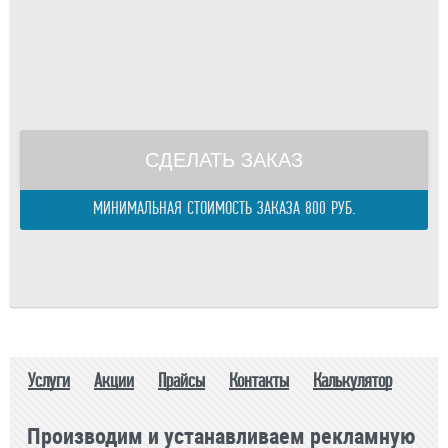
Отправить расчитанный заказ
Площадь одного изделия:
м.
Телефон
Общая площадь:
м.
E-mail
Периметр изделия:
м.
правилами
Общий периметр:
м.
Стоимость:
р.
СДЕЛАТЬ ЗАКАЗ
МИНИМАЛЬНАЯ СТОИМОСТЬ ЗАКАЗА 800 РУБ.
Услуги
Акции
Прайсы
Контакты
Калькулятор
Производим и устанавливаем рекламную